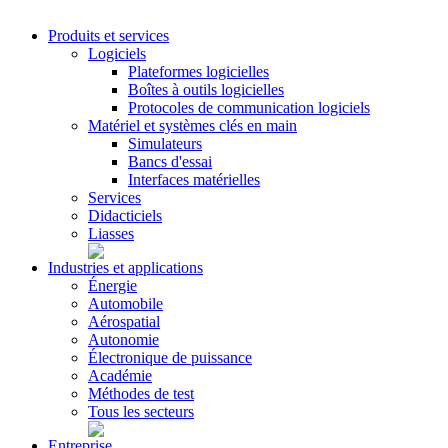
Produits et services
Logiciels
Plateformes logicielles
Boîtes à outils logicielles
Protocoles de communication logiciels
Matériel et systèmes clés en main
Simulateurs
Bancs d'essai
Interfaces matérielles
Services
Didacticiels
Liasses
Industries et applications
Énergie
Automobile
Aérospatial
Autonomie
Électronique de puissance
Académie
Méthodes de test
Tous les secteurs
Entreprise