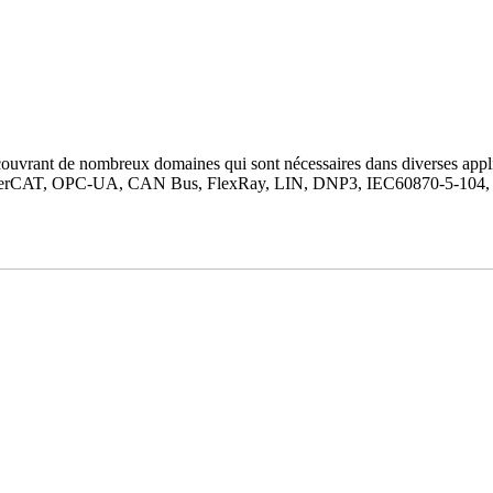
vrant de nombreux domaines qui sont nécessaires dans diverses applic
e : EtherCAT, OPC-UA, CAN Bus, FlexRay, LIN, DNP3, IEC60870-5-1