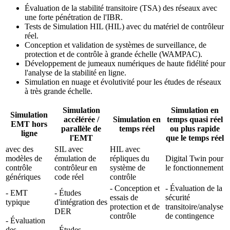
Évaluation de la stabilité transitoire (TSA) des réseaux avec
une forte pénétration de l'IBR.
Tests de Simulation HIL (HIL) avec du matériel de contrôleur
réel.
Conception et validation de systèmes de surveillance, de
protection et de contrôle à grande échelle (WAMPAC).
Développement de jumeaux numériques de haute fidélité pour
l'analyse de la stabilité en ligne.
Simulation en nuage et évolutivité pour les études de réseaux
à très grande échelle.
Simulation
Simulation en
Simulation
accélérée /
Simulation en
temps quasi réel
EMT hors
parallèle de
temps réel
ou plus rapide
ligne
l'EMT
que le temps réel
avec des
SIL avec
HIL avec
modèles de
émulation de
répliques du
Digital Twin pour
contrôle
contrôleur en
système de
le fonctionnement
génériques
code réel
contrôle
- Conception et
- Évaluation de la
- EMT
- Études
essais de
sécurité
typique
d'intégration des
protection et de
transitoire/analyse
DER
contrôle
de contingence
- Évaluation
des
- Études