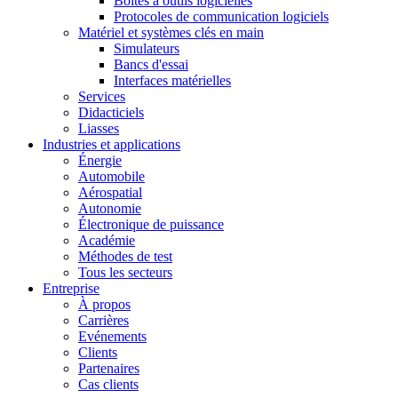
Boîtes à outils logicielles
Protocoles de communication logiciels
Matériel et systèmes clés en main
Simulateurs
Bancs d'essai
Interfaces matérielles
Services
Didacticiels
Liasses
Industries et applications
Énergie
Automobile
Aérospatial
Autonomie
Électronique de puissance
Académie
Méthodes de test
Tous les secteurs
Entreprise
À propos
Carrières
Evénements
Clients
Partenaires
Cas clients